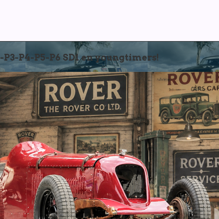
3-P4-P5-P6 SD1 en youngtimers!