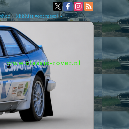
bshop
klik hier voor meer !
www.classic-rover.nl