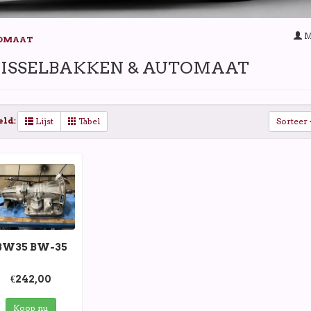
M
TOMAAT
ISSELBAKKEN & AUTOMAAT
eld:
Lijst
Tabel
Sorteer
BW35 BW-35
€242,00
Koop nu