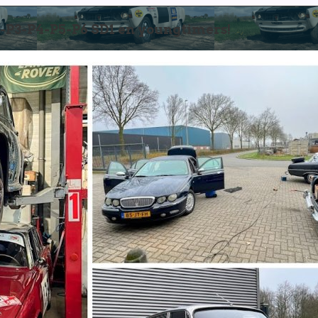
3-P4-P5-P6 SD1 en youngtimers!