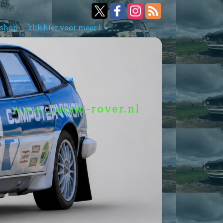
bshop
klik hier voor meer !
www.classic-rover.nl