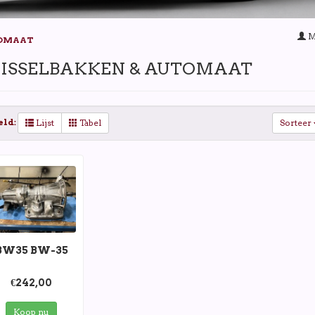
M
TOMAAT
ISSELBAKKEN & AUTOMAAT
eld:
Lijst
Tabel
Sorteer
BW35 BW-35
€242,00
Koop nu