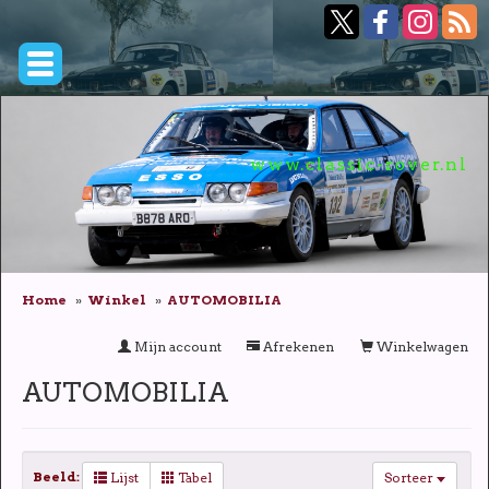
www.classic-rover.nl
Home
Winkel
AUTOMOBILIA
Mijn account
Afrekenen
Winkelwagen
AUTOMOBILIA
Beeld:
Lijst
Tabel
Sorteer