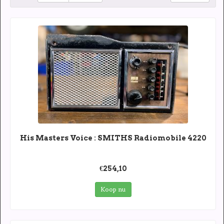
His Masters Voice : SMITHS Radiomobile 4220
€254,10
Koop nu