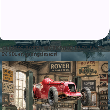
CLASSIC-ROVER WORKSHOP, P2-P3-P4-P5-
P6 SD1 en youngtimers!