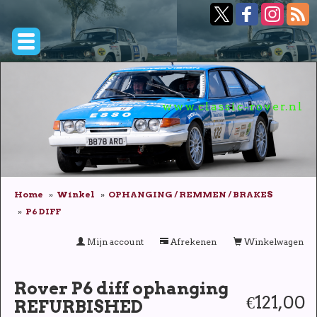
www.classic-rover.nl
Home
Winkel
OPHANGING / REMMEN / BRAKES
P6 DIFF
Mijn account
Afrekenen
Winkelwagen
Rover P6 diff ophanging
€121,00
REFURBISHED