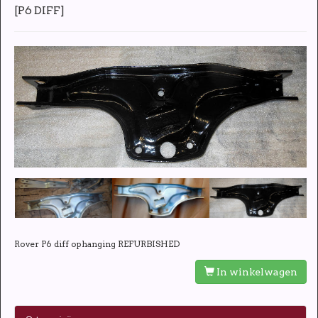
[
P6 DIFF
]
Rover P6 diff ophanging REFURBISHED
In winkelwagen