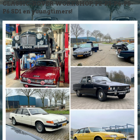
CLASSIC-ROVER WORKSHOP, P2-P3-P4-P5-
P6 SD1 en youngtimers!