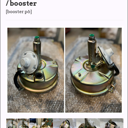
/ booster
[
booster p6
]