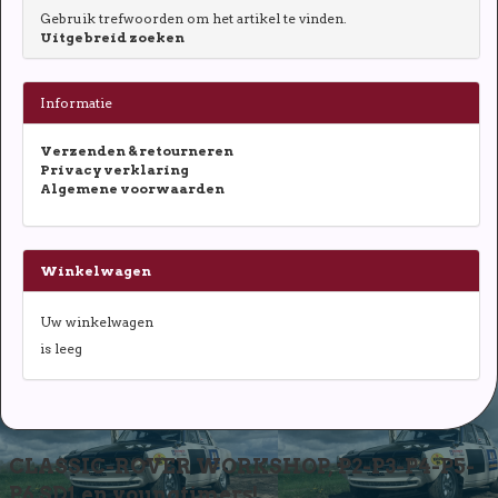
Gebruik trefwoorden om het artikel te vinden.
Uitgebreid zoeken
Informatie
Verzenden & retourneren
Privacy verklaring
Algemene voorwaarden
Winkelwagen
Uw winkelwagen
is leeg
CLASSIC-ROVER WORKSHOP, P2-P3-P4-P5-
P6 SD1 en youngtimers!