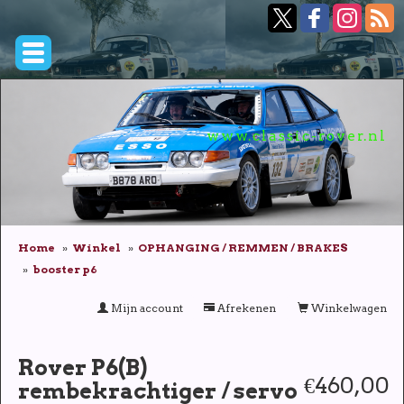
www.classic-rover.nl
Home
Winkel
OPHANGING / REMMEN / BRAKES
booster p6
Mijn account
Afrekenen
Winkelwagen
Rover P6(B)
€460,00
rembekrachtiger / servo