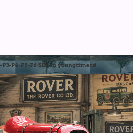
3-P4-P5-P6 SD1 en youngtimers!