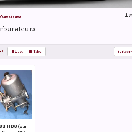
M
rburateurs
rburateurs
eld:
Lijst
Tabel
Sorteer
SU HD8 (o.a.