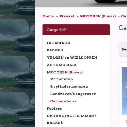
Home
Winkel
MOTOREN (Rover)
Ca
Ca
Categorieën
INTERIEUR
Be
BADGES
VELGEN en WIELDOPPEN
AUTOMOBILIA
MOTOREN (Rover)
V8 motoren
4 cylinder motoren
Landrover/Rangerover
Carburateurs
Folders
OPHANGING / REMMEN /
BRAKES