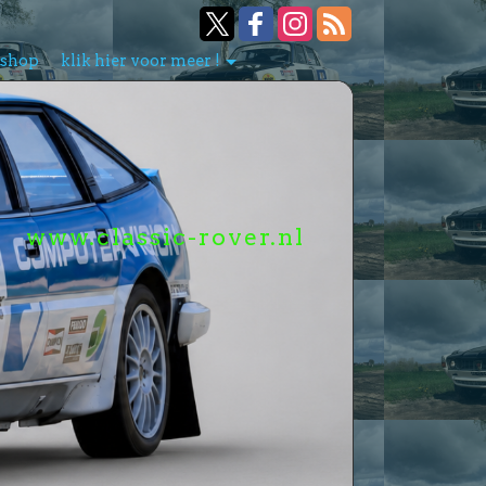
bshop
klik hier voor meer !
www.classic-rover.nl