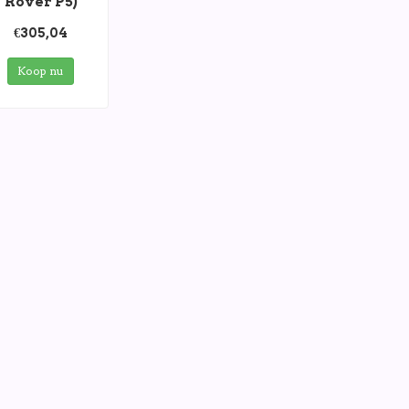
Rover P5)
€305,04
Koop nu