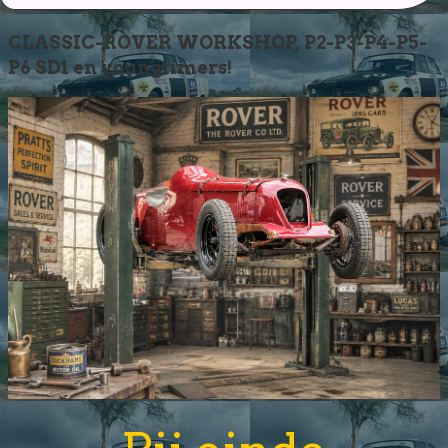
CLASSIC-ROVER WORKSHOP, P2-P3-P4-P5-
P6 SD1 en youngtimers!