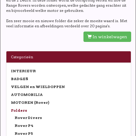
en de 2 Deurs. In deze folder wordt de oorsprong vertelt en hoe de
Range Rovers worden ontworpen, welke gedachte gang erachter zit
en bijvoorbeeld welke motor ze gebruiken.
Een zeer mooie en nieuwe folder die zeker de moeite waard is. Met
veel informatie en afbeeldingen verdeeld over 20 pagina's.
In winkelwagen
Categorieën
INTERIEUR
BADGES
VELGEN en WIELDOPPEN
AUTOMOBILIA
MOTOREN (Rover)
Folders
Rover Divers
Rover P4
Rover P5