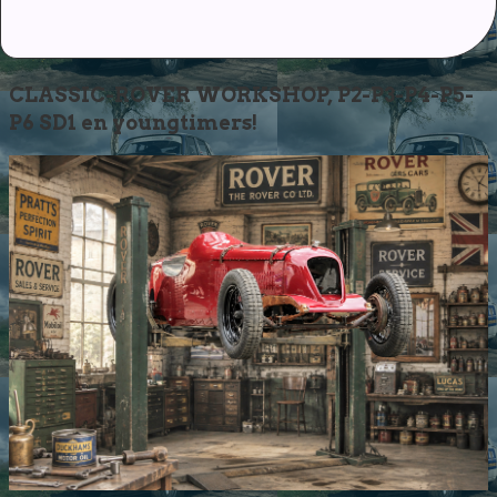
CLASSIC-ROVER WORKSHOP, P2-P3-P4-P5-
P6 SD1 en youngtimers!