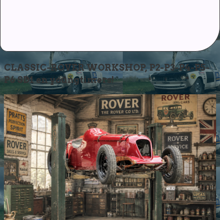
CLASSIC-ROVER WORKSHOP, P2-P3-P4-P5-
P6 SD1 en youngtimers!