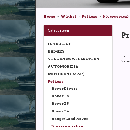
Home
Winkel
Folders
Diverse mer
Categorieën
Pr
INTERIEUR
BADGES
Een E
VELGEN en WIELDOPPEN
Seven
Een p
AUTOMOBILIA
MOTOREN (Rover)
Folders
Rover Divers
Rover P4
Rover P5
Rover P6
Range/Land Rover
Diverse merken