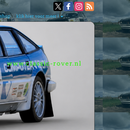
bshop
klik hier voor meer !
www.classic-rover.nl