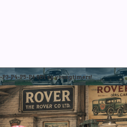
3-P4-P5-P6 SD1 en youngtimers!