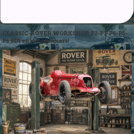
CLASSIC-ROVER WORKSHOP, P2-P3-P4-P5-
P6 SD1 en youngtimers!