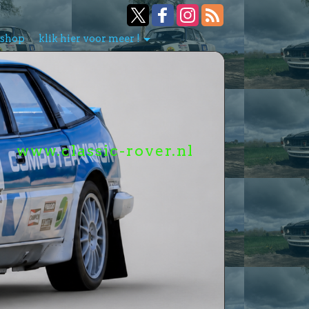
bshop
klik hier voor meer !
www.classic-rover.nl