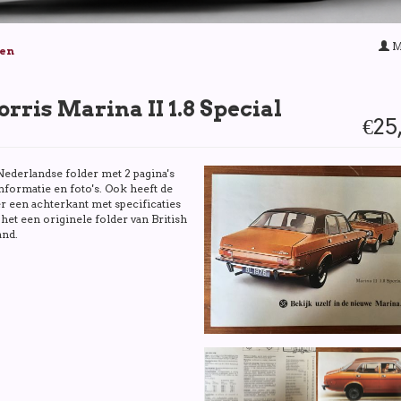
M
ken
rris Marina II 1.8 Special
€25
Nederlandse folder met 2 pagina's
nformatie en foto's. Ook heeft de
r een achterkant met specificaties
 het een originele folder van British
and.