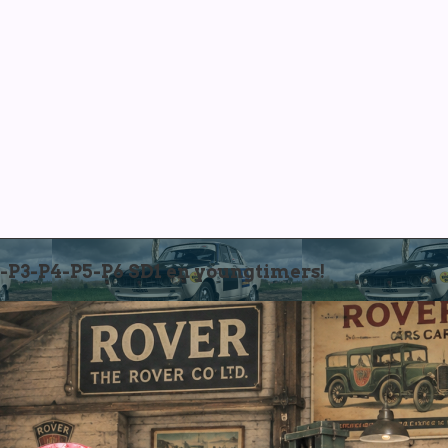
3-P4-P5-P6 SD1 en youngtimers!