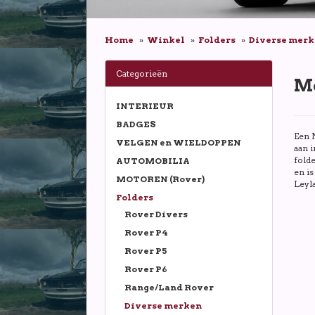
Home
Winkel
Folders
Diverse mer
Categorieën
Mo
INTERIEUR
BADGES
Een 
VELGEN en WIELDOPPEN
aan i
folde
AUTOMOBILIA
en is
MOTOREN (Rover)
Leyl
Folders
Rover Divers
Rover P4
Rover P5
Rover P6
Range/Land Rover
Diverse merken