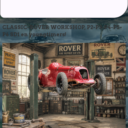
CLASSIC-ROVER WORKSHOP, P2-P3-P4-P5-
P6 SD1 en youngtimers!