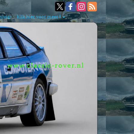
bshop
klik hier voor meer !
www.classic-rover.nl