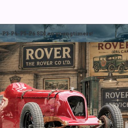
3-P4-P5-P6 SD1 en youngtimers!