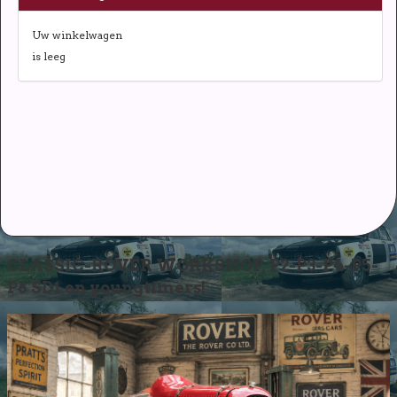
Uw winkelwagen
is leeg
CLASSIC-ROVER WORKSHOP, P2-P3-P4-P5-
P6 SD1 en youngtimers!