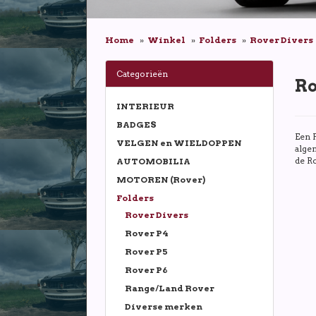
Home
Winkel
Folders
Rover Divers
Categorieën
Ro
INTERIEUR
BADGES
Een F
VELGEN en WIELDOPPEN
alge
de R
AUTOMOBILIA
MOTOREN (Rover)
Folders
Rover Divers
Rover P4
Rover P5
Rover P6
Range/Land Rover
Diverse merken