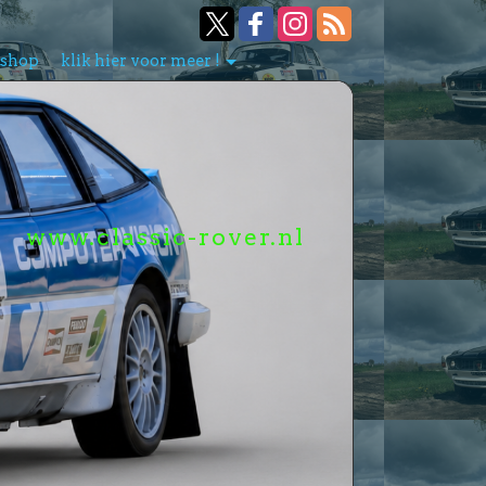
bshop
klik hier voor meer !
www.classic-rover.nl