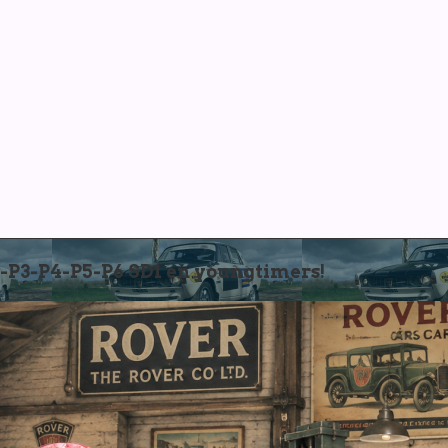
3-P4-P5-P6 SD1 en youngtimers!