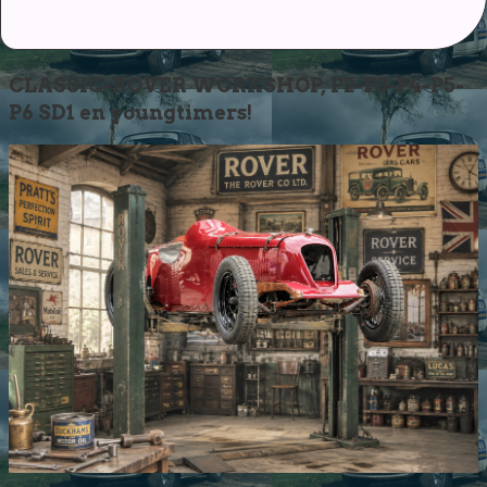
CLASSIC-ROVER WORKSHOP, P2-P3-P4-P5-
P6 SD1 en youngtimers!