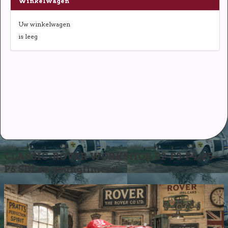
Winkelwagen
Uw winkelwagen
is leeg
CLASSIC-ROVER WORKSHOP, P2-P3-P4-P5-
P6 SD1 en youngtimers!