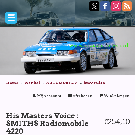
www.classic-rover.nl
Home
Winkel
AUTOMOBILIA
hmv radio
Mijn account
Afrekenen
Winkelwagen
His Masters Voice :
€254,10
SMITHS Radiomobile
4220