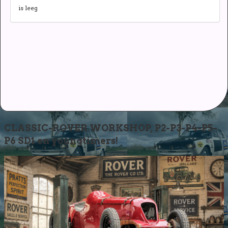
is leeg
CLASSIC-ROVER WORKSHOP, P2-P3-P4-P5-
P6 SD1 en youngtimers!