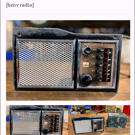
[
hmv radio
]