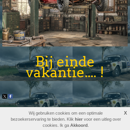
Bij einde
vakantie.... !
5823598
bezoekers - 3 online
Wij gebruiken cookies om een optimale
X
login
bezoekerservaring te bieden. Klik
website maken
hier
voor een uitleg over
laatste wijziging: 08-08-2026
cookies. Ik ga
Akkoord
.