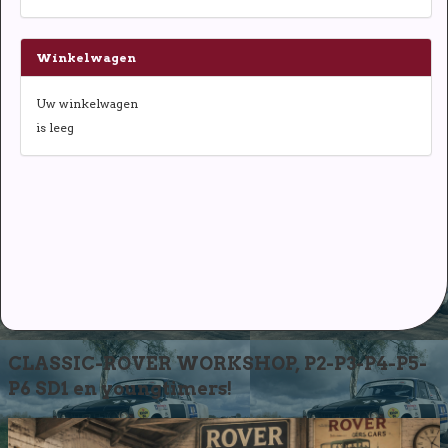
Winkelwagen
Uw winkelwagen
is leeg
CLASSIC-ROVER WORKSHOP, P2-P3-P4-P5-
P6 SD1 en youngtimers!