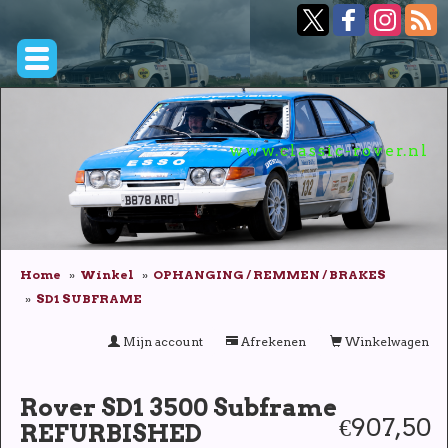
www.classic-rover.nl
Home
Winkel
OPHANGING / REMMEN / BRAKES
SD1 SUBFRAME
Mijn account
Afrekenen
Winkelwagen
Rover SD1 3500 Subframe
€907,50
REFURBISHED