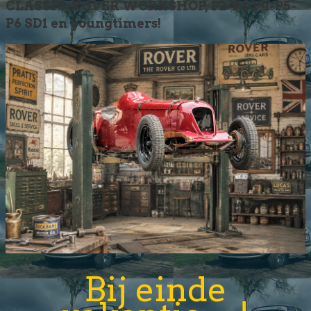
CLASSIC-ROVER WORKSHOP, P2-P3-P4-P5-
P6 SD1 en youngtimers!
Bij einde