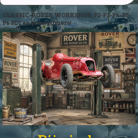
CLASSIC-ROVER WORKSHOP, P2-P3-P4-P5-
P6 SD1 en youngtimers!