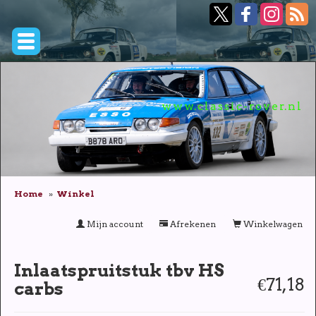
www.classic-rover.nl
Home
Winkel
Mijn account
Afrekenen
Winkelwagen
Inlaatspruitstuk tbv HS
€71,18
carbs