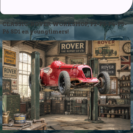
CLASSIC-ROVER WORKSHOP, P2-P3-P4-P5-
P6 SD1 en youngtimers!