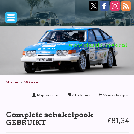
www.classic-rover.nl
Home
Winkel
Mijn account
Afrekenen
Winkelwagen
Complete schakelpook
€81,34
GEBRUIKT