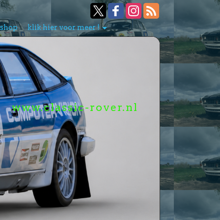
bshop
klik hier voor meer !
www.classic-rover.nl