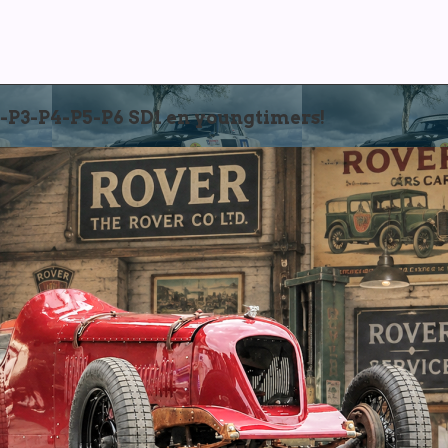
3-P4-P5-P6 SD1 en youngtimers!