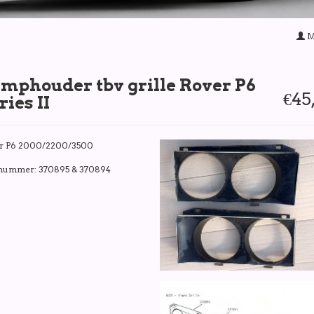
M
mphouder tbv grille Rover P6
€45
ries II
r P6 2000/2200/3500
 nummer: 370895 & 370894