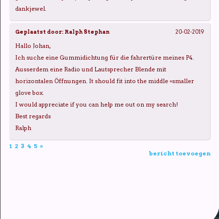
dankjewel.
Geplaatst door:
Ralph Stephan
20-02-2019
Hallo Johan,
Ich suche eine Gummidichtung für die fahrertüre meines P4.
Ausserdem eine Radio und Lautsprecher Blende mit
horizontalen Öffnungen. It should fit into the middle =smaller
glove box.
I would appreciate if you can help me out on my search!
Best regards
Ralph
1
2
3
4
5
»
bericht toevoegen