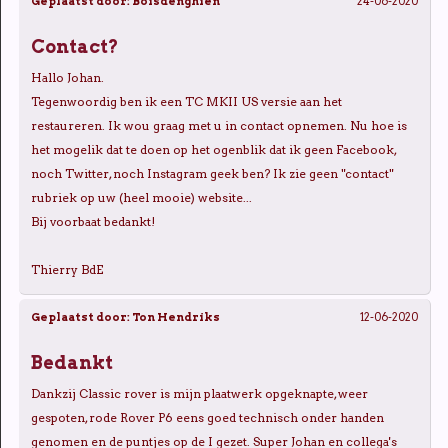
Geplaatst door:
Boisdenghien
24-06-2020
Contact?
Hallo Johan.
Tegenwoordig ben ik een TC MKII US versie aan het
restaureren. Ik wou graag met u in contact opnemen. Nu hoe is
het mogelik dat te doen op het ogenblik dat ik geen Facebook,
noch Twitter, noch Instagram geek ben? Ik zie geen "contact"
rubriek op uw (heel mooie) website...
Bij voorbaat bedankt!
Thierry BdE
Geplaatst door:
Ton Hendriks
12-06-2020
Bedankt
Dankzij Classic rover is mijn plaatwerk opgeknapte, weer
gespoten, rode Rover P6 eens goed technisch onder handen
genomen en de puntjes op de I gezet. Super Johan en collega's