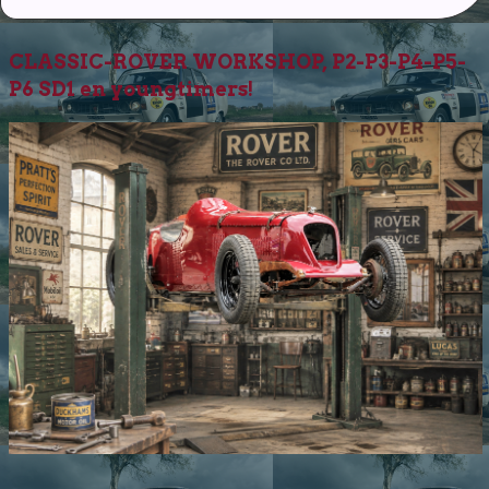
CLASSIC-ROVER WORKSHOP, P2-P3-P4-P5-
P6 SD1 en youngtimers!