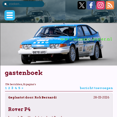
www.classic-rover.nl
gastenboek
154 berichten, 16 pagina's
1
2
3
4
5
»
bericht toevoegen
Geplaatst door:
Rob Bernardi
28-03-2026
Rover P4