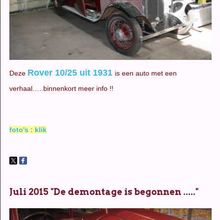
Rover 10/25 uit 1931
Deze
is e
en auto met een
verhaal…..binnenkort meer info !!
foto's : klik
Juli 2015 "De demontage is begonnen ....."