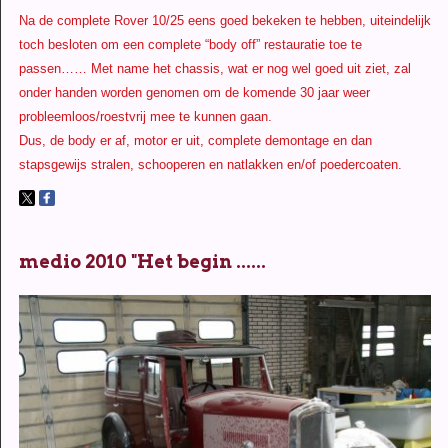
Na de complete Rover 10/25 eens goed bekeken te hebben, uiteindelijk
toch besloten om een complete “body off” restauratie toe te
passen…… Met name het chassis, wat er nog wel goed uit ziet, zal
onder handen worden genomen om de komende 30 jaar weer
probleemloos/roestvrij mee te kunnen gaan.
Dus, de body er af, motor er uit, complete demontage en dan
stapsgewijs stralen, schooperen en natlakken en/of poedercoaten.
medio 2010 "Het begin ......