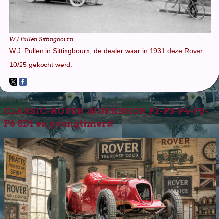
W.J.Pullen Sittingbourn
W.J. Pullen in Sittingbourn, de dealer waar in 1931 deze Rover
10/25 gekocht werd.
CLASSIC-ROVER WORKSHOP, P2-P3-P4-P5-
P6 SD1 en youngtimers!