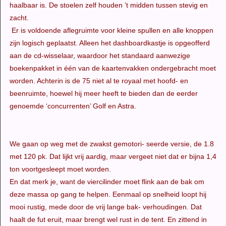
haalbaar is. De stoelen zelf houden ’t midden tussen stevig en
zacht.
Er is voldoende aflegruimte voor kleine spullen en alle knoppen
zijn logisch geplaatst. Alleen het dashboardkastje is opgeofferd
aan de cd-wisselaar, waardoor het standaard aanwezige
boekenpakket in één van de kaartenvakken ondergebracht moet
worden. Achterin is de 75 niet al te royaal met hoofd- en
beenruimte, hoewel hij meer heeft te bieden dan de eerder
genoemde ‘concurrenten’ Golf en Astra.
We gaan op weg met de zwakst gemotori- seerde versie, de 1.8
met 120 pk. Dat lijkt vrij aardig, maar vergeet niet dat er bijna 1,4
ton voortgesleept moet worden.
En dat merk je, want de viercilinder moet flink aan de bak om
deze massa op gang te helpen. Eenmaal op snelheid loopt hij
mooi rustig, mede door de vrij lange bak- verhoudingen. Dat
haalt de fut eruit, maar brengt wel rust in de tent. En zittend in