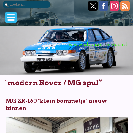
www.classic-rover.nl
"modern Rover / MG spul”
MG ZR-160 "klein bommetje" nieuw
binnen !