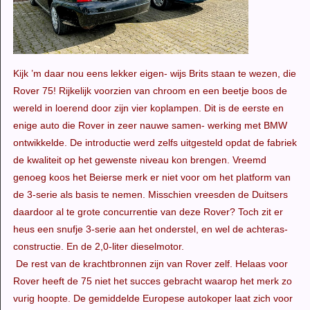
Kijk ’m daar nou eens lekker eigen- wijs Brits staan te wezen, die
Rover 75! Rijkelijk voorzien van chroom en een beetje boos de
wereld in loerend door zijn vier koplampen. Dit is de eerste en
enige auto die Rover in zeer nauwe samen- werking met BMW
ontwikkelde. De introductie werd zelfs uitgesteld opdat de fabriek
de kwaliteit op het gewenste niveau kon brengen. Vreemd
genoeg koos het Beierse merk er niet voor om het platform van
de 3-serie als basis te nemen. Misschien vreesden de Duitsers
daardoor al te grote concurrentie van deze Rover? Toch zit er
heus een snufje 3-serie aan het onderstel, en wel de achteras-
constructie. En de 2,0-liter dieselmotor.
De rest van de krachtbronnen zijn van Rover zelf. Helaas voor
Rover heeft de 75 niet het succes gebracht waarop het merk zo
vurig hoopte. De gemiddelde Europese autokoper laat zich voor