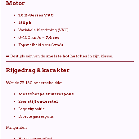
Motor
1.8 K-Series VVC
160 pk
Variabele kleptiming (VVC)
0–100 km/u ≈
7,4 sec
Topsnelheid ≈
210 km/u
➡️ Destijds één van de
snelste hot hatches
in zijn klasse.
Rijgedrag & karakter
Wat de ZR 160 onderscheidde:
Messcherpe stuurrespons
Zeer
stijf onderstel
Lage zitpositie
Directe gasrespons
Minpunten:
Hard veercomfort