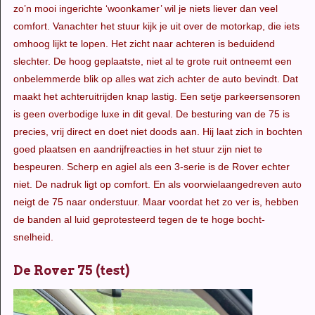
zo’n mooi ingerichte ‘woonkamer’ wil je niets liever dan veel
comfort. Vanachter het stuur kijk je uit over de motorkap, die iets
omhoog lijkt te lopen. Het zicht naar achteren is beduidend
slechter. De hoog geplaatste, niet al te grote ruit ontneemt een
onbelemmerde blik op alles wat zich achter de auto bevindt. Dat
maakt het achteruitrijden knap lastig. Een setje parkeersensoren
is geen overbodige luxe in dit geval. De besturing van de 75 is
precies, vrij direct en doet niet doods aan. Hij laat zich in bochten
goed plaatsen en aandrijfreacties in het stuur zijn niet te
bespeuren. Scherp en agiel als een 3-serie is de Rover echter
niet. De nadruk ligt op comfort. En als voorwielaangedreven auto
neigt de 75 naar onderstuur. Maar voordat het zo ver is, hebben
de banden al luid geprotesteerd tegen de te hoge bocht-
snelheid.
De Rover 75 (test)