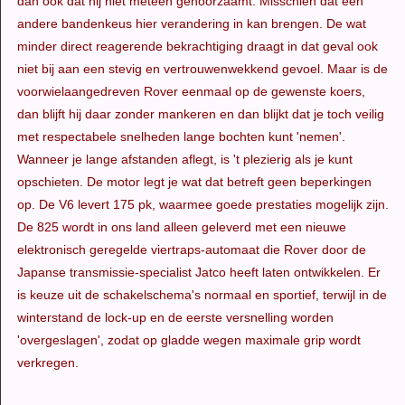
dan ook dat hij niet meteen gehoorzaamt. Misschien dat een
andere bandenkeus hier verandering in kan brengen. De wat
minder direct reagerende bekrachtiging draagt in dat geval ook
niet bij aan een stevig en vertrouwenwekkend gevoel. Maar is de
voorwielaangedreven Rover eenmaal op de gewenste koers,
dan blijft hij daar zonder mankeren en dan blijkt dat je toch veilig
met respectabele snelheden lange bochten kunt 'nemen'.
Wanneer je lange afstanden aflegt, is 't plezierig als je kunt
opschieten. De motor legt je wat dat betreft geen beperkingen
op. De V6 levert 175 pk, waarmee goede prestaties mogelijk zijn.
De 825 wordt in ons land alleen geleverd met een nieuwe
elektronisch geregelde viertraps-automaat die Rover door de
Japanse transmissie-specialist Jatco heeft laten ontwikkelen. Er
is keuze uit de schakelschema's normaal en sportief, terwijl in de
winterstand de lock-up en de eerste versnelling worden
'overgeslagen', zodat op gladde wegen maximale grip wordt
verkregen.