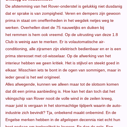
De afstemming van het Rover-onderstel is gelukkig niet dusdanig
dat er sprake is van zompigheid. Veren en dempers zijn gewoon
prima in staat om oneffenheden in het wegdek netjes weg te
werken. Overhellen doet de 75 nauwelijks en duiken bij
het remmen is hem ook vreemd. Op de uitrusting van deze 1.8
Club is weinig aan te merken. Er is volautomatische air-
conditioning, alle zijramen zijn elektrisch bedienbaar en er is een
prima stereoset met cd-wisselaar. Op de afwerking van het
interieur hebben we geen kritiek. Het is stijlvol en steekt goed in
elkaar. Misschien iets te bont in de ogen van sommigen, maar in
ieder geval is het wel origineel.
Alles afwegende, kunnen we alleen maar tot de slotsom komen
dat dit een prima aanbieding is. Hoe kan het dan toch dat het
vikingschip van Rover nooit de volle wind in de zeilen kreeg,
maar juist is vergaan in het stormachtige tijdperk waarin de auto-
industrie zich bevindt? Tja, onbekend maakt onbemind. En de
Engelse merken hebben in de afgelopen decennia niet echt hun
best gedaan om topkwaliteit te leveren. En dan de prijs. Een