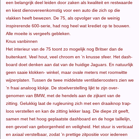
een belangrijk deel leiden door zaken als kwaliteit en restwaarde
en kiest dienovereenkomstig voor een auto die zich op die
vlakken heeft bewezen. De 75, als opvolger van de weinig
inspirerende 600-serie, had nog heel wat krediet op te bouwen.
Alle moeite is vergeefs gebleken.
Knus vanbinnen
Het interieur van de 75 toont zo mogelijk nog Britser dan de
buitenkant. Veel hout, veel chroom en ’n knusse sfeer. Het dash-
board doet denken aan dat van de huidige Jaguars. En natuurlijk
geen saaie klokken- winkel, maar ovale meters met roomwitte
wijzerplaten. Tussen de twee middelste ventilatieroosters zien we
’n fraai analoog klokje. De stoelverstelling lijkt te zijn over-
genomen van BMW, met de hendels aan de zijkant van de
zitting. Gelukkig laat de rugleuning zich met een draaiknop trap-
loos verstellen en kan de zitting lekker laag. Die diepe zit geeft,
samen met het hoog geplaatste dashboard en de hoge taillelijn,
een gevoel van geborgenheid en veiligheid. Het stuur is verticaal
en axiaal verstelbaar, zodat ’n prettige zitpositie voor iedereen