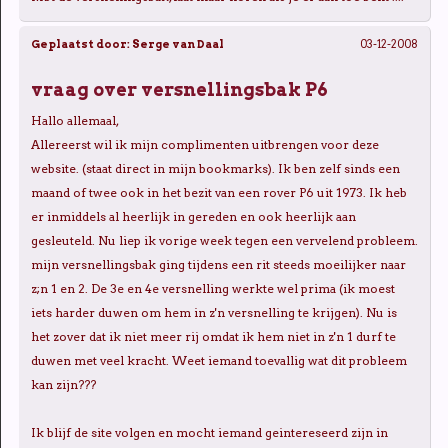
Geplaatst door:
Serge van Daal
03-12-2008
vraag over versnellingsbak P6
Hallo allemaal,
Allereerst wil ik mijn complimenten uitbrengen voor deze
website. (staat direct in mijn bookmarks). Ik ben zelf sinds een
maand of twee ook in het bezit van een rover P6 uit 1973. Ik heb
er inmiddels al heerlijk in gereden en ook heerlijk aan
gesleuteld. Nu liep ik vorige week tegen een vervelend probleem.
mijn versnellingsbak ging tijdens een rit steeds moeilijker naar
z;n 1 en 2. De 3e en 4e versnelling werkte wel prima (ik moest
iets harder duwen om hem in z'n versnelling te krijgen). Nu is
het zover dat ik niet meer rij omdat ik hem niet in z'n 1 durf te
duwen met veel kracht. Weet iemand toevallig wat dit probleem
kan zijn???
Ik blijf de site volgen en mocht iemand geintereseerd zijn in