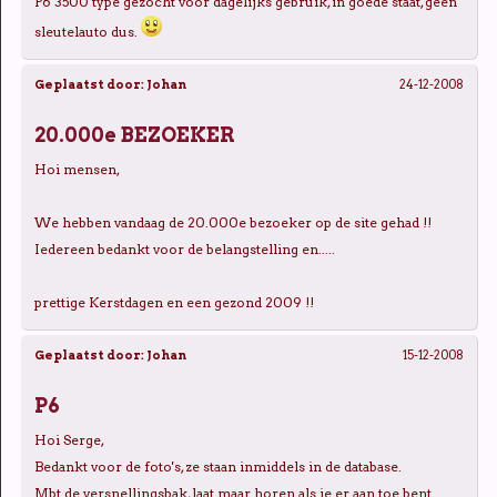
P6 3500 type gezocht voor dagelijks gebruik, in goede staat, geen
sleutelauto dus.
Geplaatst door:
Johan
24-12-2008
20.000e BEZOEKER
Hoi mensen,
We hebben vandaag de 20.000e bezoeker op de site gehad !!
Iedereen bedankt voor de belangstelling en.....
prettige Kerstdagen en een gezond 2009 !!
Geplaatst door:
Johan
15-12-2008
P6
Hoi Serge,
Bedankt voor de foto's, ze staan inmiddels in de database.
Mbt de versnellingsbak, laat maar horen als je er aan toe bent ....