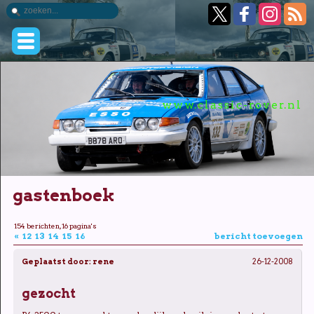
www.classic-rover.nl
gastenboek
154 berichten, 16 pagina's
«
12
13
14
15
16
bericht toevoegen
Geplaatst door:
rene
26-12-2008
gezocht