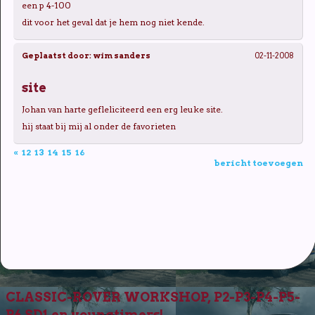
een p 4-100
dit voor het geval dat je hem nog niet kende.
Geplaatst door:
wim sanders
02-11-2008
site
Johan van harte gefleliciteerd een erg leuke site.
hij staat bij mij al onder de favorieten
«
12
13
14
15
16
bericht toevoegen
CLASSIC-ROVER WORKSHOP, P2-P3-P4-P5-
P6 SD1 en youngtimers!