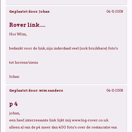
Geplaatst door:
Johan
04-11-2008
Rover link....
Hoi Wim,
bedankt voor de link, zijn inderdaad veel (ook bruikbare) foto's
tot horens/ziens
Johan
Geplaatst door:
wim sanders
04-11-2008
p 4
johan,
een heel interressante link lijkt mij www.log-rover.co.uk
alleen al van de p4 meer dan 400 foto's over de restauratie van